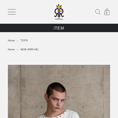
0
iTEM
Home
TOPS
Home
NEW ARRiVAL