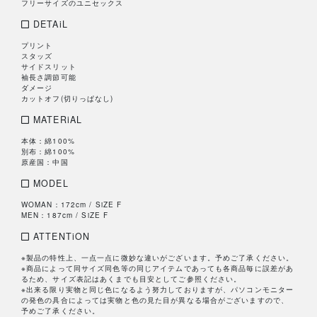
フリーサイズのユニセックス
DETAiL
プリント
スタッズ
サイドスリット
袖長さ調節可能
ダメージ
カットオフ(切りっぱなし)
MATERiAL
本体：綿100%
別布：綿100%
原産国：中国
MODEL
WOMAN：172cm / SiZE F
MEN：187cm / SiZE F
ATTENTiON
※製品の特性上、一点一点に微妙な違いがございます。予めご了承ください。
※商品によって同サイズ同色等の同じアイテムであっても各商品毎に誤差があ
るため、サイズ表記はあくまでも目安としてご参照ください。
※出来る限り実物と同じ色になるよう努力しておりますが、パソコンモニター
の発色の具合によっては実物と色の見た目が異なる場合がございますので、
予めご了承ください。