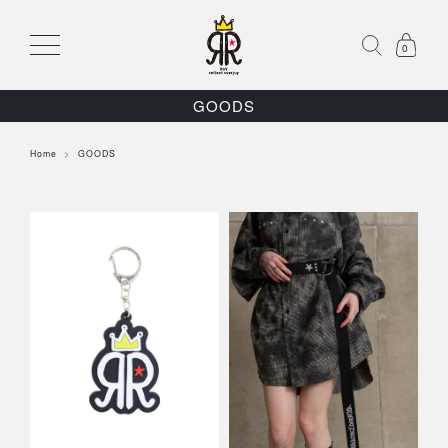
0
GOODS
Home
GOODS