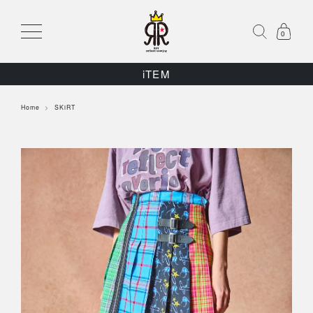
0
iTEM
Home
SKiRT