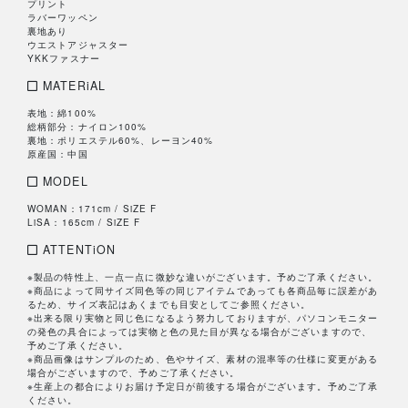
プリント
ラバーワッペン
裏地あり
ウエストアジャスター
YKKファスナー
MATERiAL
表地：綿100%
総柄部分：ナイロン100%
裏地：ポリエステル60%、レーヨン40%
原産国：中国
MODEL
WOMAN：171cm / SiZE F
LiSA：165cm / SiZE F
ATTENTiON
※製品の特性上、一点一点に微妙な違いがございます。予めご了承ください。
※商品によって同サイズ同色等の同じアイテムであっても各商品毎に誤差があ
るため、サイズ表記はあくまでも目安としてご参照ください。
※出来る限り実物と同じ色になるよう努力しておりますが、パソコンモニター
の発色の具合によっては実物と色の見た目が異なる場合がございますので、
予めご了承ください。
※商品画像はサンプルのため、色やサイズ、素材の混率等の仕様に変更がある
場合がございますので、予めご了承ください。
※生産上の都合によりお届け予定日が前後する場合がございます。予めご了承
ください。