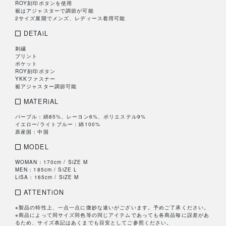
ROY刻印ボタンを使用
裾はアジャスターで調節が可能
2サイズ展開でメンズ、レディース着用可能
DETAiL
刺繍
プリント
ポケット
ROY刻印ボタン
YKKファスナー
裾アジャスター調節可能
MATERiAL
パープル：綿85%、レーヨン6%、ポリエステル9%
イエロー/ライトブルー：綿100%
原産国：中国
MODEL
WOMAN：170cm / SiZE M
MEN：185cm / SiZE L
LiSA：165cm / SiZE M
ATTENTiON
※製品の特性上、一点一点に微妙な違いがございます。予めご了承ください。
※商品によって同サイズ同色等の同じアイテムであっても各商品毎に誤差があ
るため、サイズ表記はあくまでも目安としてご参照ください。