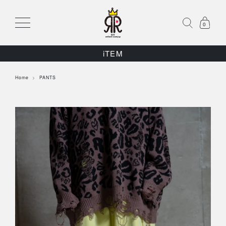
0
iTEM
Home
PANTS