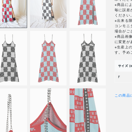
※商品に
毎に誤差
ください
※出来る
コンモニ
場合がご
※商品画
に変更が
※生産上
す。予め
サイズ (
F
この商品