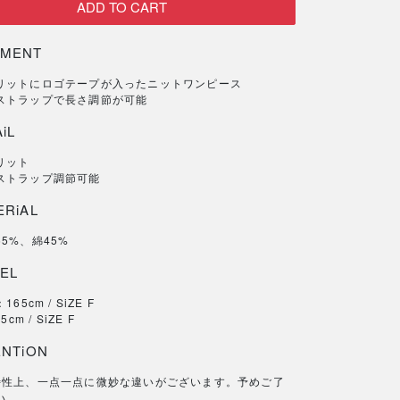
MENT
リットにロゴテープが入ったニットワンピース
ストラップで長さ調節が可能
iL
リット
ストラップ調節可能
ERiAL
5%、綿45%
EL
65cm / SiZE F
5cm / SiZE F
ENTiON
特性上、一点一点に微妙な違いがございます。予めご了
い。