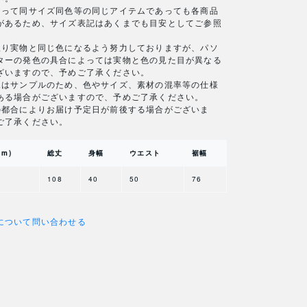
よって同サイズ同色等の同じアイテムであっても各商品
があるため、サイズ表記はあくまでも目安としてご参照
。
限り実物と同じ色になるよう努力しておりますが、パソ
ターの発色の具合によっては実物と色の見た目が異なる
ざいますので、予めご了承ください。
像はサンプルのため、色やサイズ、素材の混率等の仕様
ある場合がございますので、予めご了承ください。
の都合によりお届け予定日が前後する場合がございま
ご了承ください。
cm)
総丈
身幅
ウエスト
裾幅
108
40
50
76
について問い合わせる