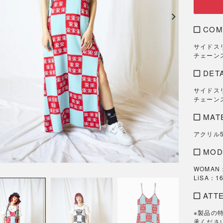
COM
サイドス
チェーン
DETA
サイドス
チェーン
MAT
アクリル5
MOD
WOMAN：1
LiSA：16
ATT
※製品の
承くださ