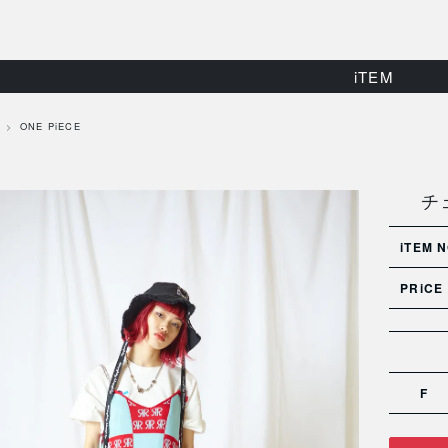
iTEM
ONE PiECE
チ
iTEM N
PRiCE
F