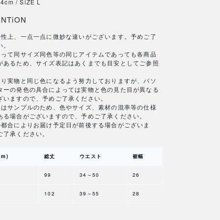
cm / SiZE L
ENTiON
特性上、一点一点に微妙な違いがございます。予めご了
い。
よって同サイズ同色等の同じアイテムであっても各商品
があるため、サイズ表記はあくまでも目安としてご参照
。
限り実物と同じ色になるよう努力しておりますが、パソ
ターの発色の具合によっては実物と色の見た目が異なる
ざいますので、予めご了承ください。
像はサンプルのため、色やサイズ、素材の混率等の仕様
ある場合がございますので、予めご了承ください。
の都合によりお届け予定日が前後する場合がございま
ご了承ください。
cm)
総丈
ウエスト
裾幅
99
34～50
26
102
39～55
28