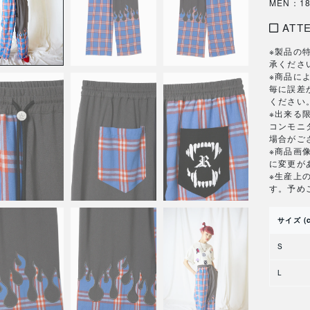
MEN：184
ATT
※製品の
承くださ
※商品に
毎に誤差
ください
※出来る
コンモニ
場合がご
※商品画
に変更が
※生産上
す。予め
サイズ (
S
L