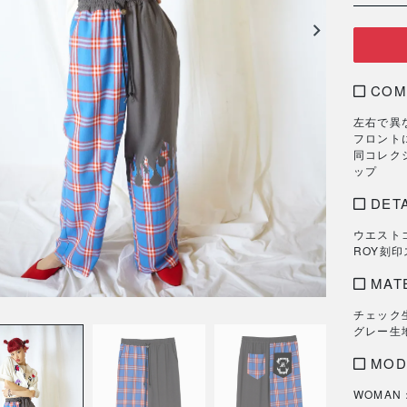
COM
左右で異
フロント
同コレク
ップ
DETA
ウエスト
ROY刻
MAT
チェック
グレー生
MOD
WOMAN：1