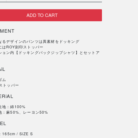
MENT
なるデザインのパンツは異素材をドッキング
にはROY刻印ストッパー
ション内【ドッキングバックジップシャツ】とセットア
iL
ゴム
印ストッパー
ERiAL
生地：綿100%
地：麻50%、レーヨン50%
EL
65cm / SiZE S