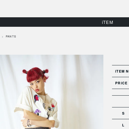
iTEM
PANTS
iTEM N
PRiCE
S
L